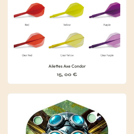
Ailettes Axe Condor
15, 00
€