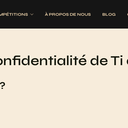
MPÉTITIONS
À PROPOS DE NOUS
BLOG
Electroniques
Fléchettes
nfidentialité de Ti
Traditionnels
s
Ailettes
es
Fûts
Jeux complets
?
Pointes
Tiges