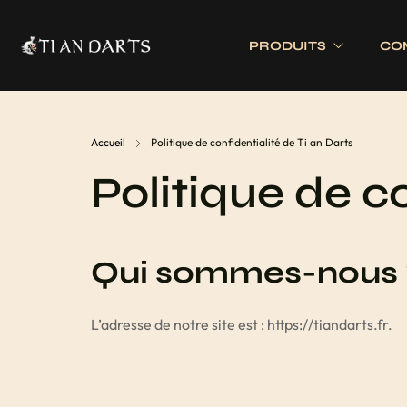
PRODUITS
CO
Tournois 
Accueil
Politique de confidentialité de Ti an Darts
Accessoires
Cibles
Politique de co
Tournois 
Accessoires joueurs
Cibles électronique
Divers
Cibles traditionnell
Eclairage
Qui sommes-nous 
Tapis de cible
Tour de cible
L’adresse de notre site est : https://tiandarts.fr.