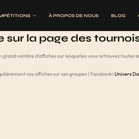
MPÉTITIONS
À PROPOS DE NOUS
BLOG
sur la page des tournois
Electroniques
Fléchettes
 grand nombre d’affiches sur lesquelles vous retrouvez toutes l
Traditionnels
s
Ailettes
gulièrement vos affiches sur ses groupes ( Facebook)
Univers Da
es
Fûts
Jeux complets
Pointes
Tiges