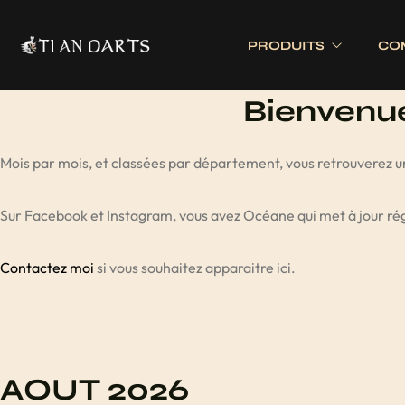
PRODUITS
CO
Bienvenue 
Tournois 
Accessoires
Cibles
Mois par mois, et classées par département, vous retrouverez un
Tournois 
Accessoires joueurs
Cibles électronique
Sur Facebook et Instagram, vous avez Océane qui met à jour ré
Divers
Cibles traditionnell
Eclairage
Contactez moi
si vous souhaitez apparaitre ici.
Tapis de cible
Tour de cible
AOUT 2026