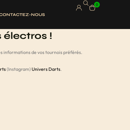
0
CONTACTEZ-NOUS
 électros !
es informations de vos tournois préférés.
rts
(Instagram)
Univers Darts
.