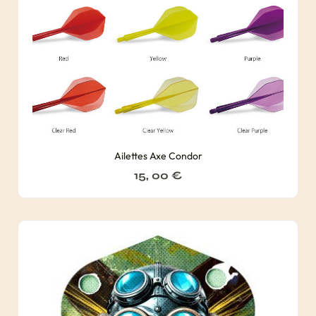
Ailettes Axe Condor
15, 00
€