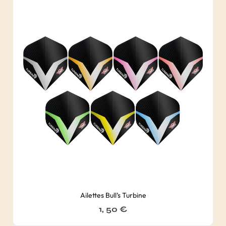
Ailettes Bull’s Turbine
1, 50
€