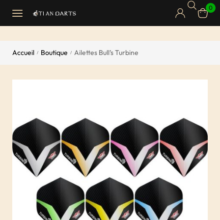
0
Accueil
Boutique
Ailettes Bull’s Turbine
/
/