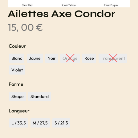
Ailettes Axe Condor
15, 00
€
Couleur
Blanc
Jaune
Noir
Orange
Rose
Transparent
Violet
Forme
Shape
Standard
Longueur
L / 33,5
M / 27,5
S / 21,5