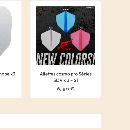
Shape x3
Ailettes cosmo pro Séries
SDV x 3 – S1
6, 50
€