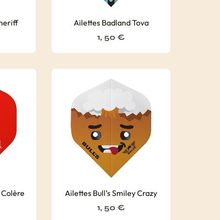
heriff
Ailettes Badland Tova
1, 50
€
y Colère
Ailettes Bull’s Smiley Crazy
1, 50
€