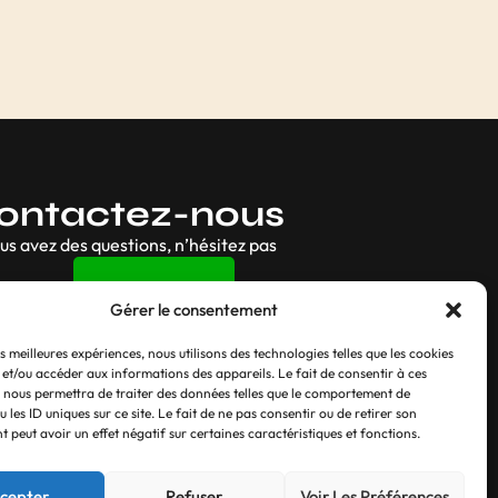
e x3 –
Ailettes Cosmo Shape x3 –
Fujin Rajin
6, 50
€
Gérer le consentement
es meilleures expériences, nous utilisons des technologies telles que les cookies
 et/ou accéder aux informations des appareils. Le fait de consentir à ces
 nous permettra de traiter des données telles que le comportement de
 les ID uniques sur ce site. Le fait de ne pas consentir ou de retirer son
 peut avoir un effet négatif sur certaines caractéristiques et fonctions.
cepter
Refuser
Voir Les Préférences