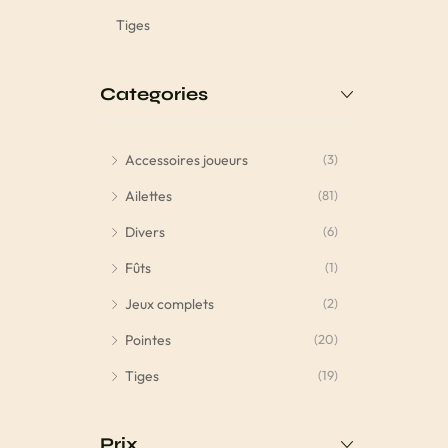
Tiges
Categories
Accessoires joueurs
(3)
Ailettes
(81)
Divers
(6)
Fûts
(1)
Jeux complets
(2)
Pointes
(20)
Tiges
(19)
Prix