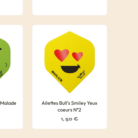
y Malade
Ailettes Bull’s Smiley Yeux
coeurs N°2
1, 50
€