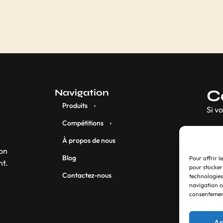
Ailettes Cosmo Shape x3
Ailettes Cosmo Shap
Edison Phung
5, 50
€
6, 50
€
Pour offrir l
pour stocker
technologies
navigation ou
consentement
Ac