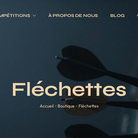
MPÉTITIONS
À PROPOS DE NOUS
BLOG
Electroniques
Fléchettes
Traditionnels
s
Ailettes
es
Fûts
Fléchettes
Jeux complets
Pointes
Accueil
Boutique
Fléchettes
Tiges
/
/