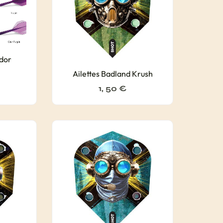
ndor
Ailettes Badland Krush
1, 50
€