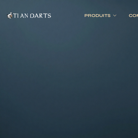
PRODUITS
CO
Tournois 
Accessoires
Cibles
Tournois 
Accessoires joueurs
Cibles électronique
Divers
Cibles traditionnell
Eclairage
Tapis de cible
Tour de cible