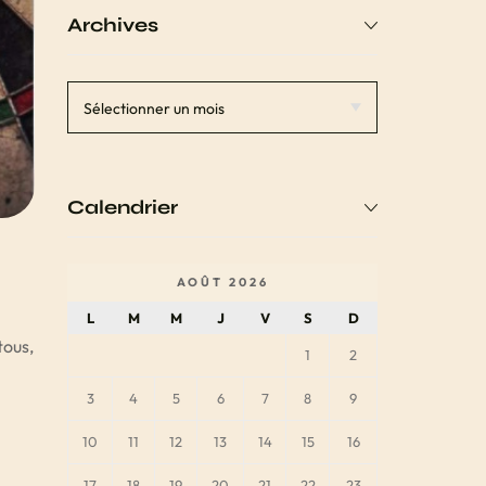
Archives
Calendrier
AOÛT 2026
L
M
M
J
V
S
D
tous,
1
2
3
4
5
6
7
8
9
10
11
12
13
14
15
16
17
18
19
20
21
22
23