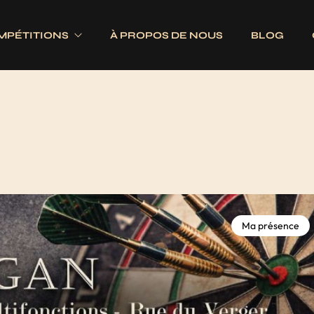
MPÉTITIONS
À PROPOS DE NOUS
BLOG
Electroniques
Fléchettes
Traditionnels
s
Ailettes
es
Fûts
Jeux complets
Pointes
Ma présence
Tiges