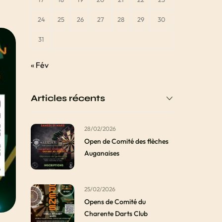
24
25
26
27
28
29
30
31
« Fév
Articles récents
28/02/2026
Open de Comité des flèches
Auganaises
25/02/2026
Opens de Comité du
Charente Darts Club