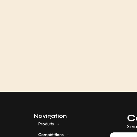
C
Navigation
Produits
Si v
Compétitions