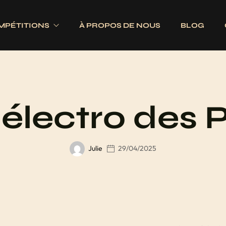
MPÉTITIONS
À PROPOS DE NOUS
BLOG
Electroniques
Fléchettes
Traditionnels
s
Ailettes
électro des P
es
Fûts
Jeux complets
Julie
29/04/2025
Pointes
Tiges