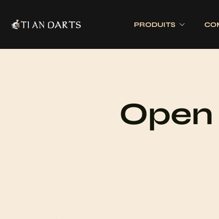
PRODUITS
CO
Tournois 
Accessoires
Cibles
Tournois 
Accessoires joueurs
Cibles électronique
Open 
Divers
Cibles traditionnell
Eclairage
Tapis de cible
Tour de cible