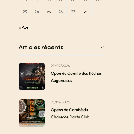
23
24
26
27
25
28
« Avr
Articles récents
28/02/2026
Open de Comité des flèches
Auganaises
25/02/2026
Opens de Comité du
Charente Darts Club