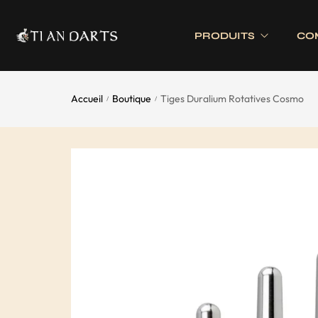
PRODUITS
CO
Accueil
Boutique
Tiges Duralium Rotatives Cosmo
/
/
Tournois 
Accessoires
Cibles
Tournois 
Accessoires joueurs
Cibles électronique
Divers
Cibles traditionnell
Eclairage
Tapis de cible
Tour de cible