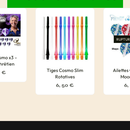
RUPTUR
osmo x3 –
hrétien
Tiges Cosmo Slim
Ailettes
0
€
Rotatives
Moo
6, 50
€
6,