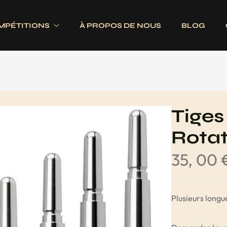
MPÉTITIONS
À PROPOS DE NOUS
BLOG
Electroniques
Fléchettes
Traditionnels
s
Ailettes
Tiges
es
Fûts
Rota
Jeux complets
35, 00
Pointes
Tiges
Plusieurs longu