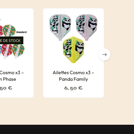
E DE STOCK
 Cosmo x3 –
Ailettes Cosmo x3 –
Ailet
n Phase
Panda Family
 50
€
6, 50
€