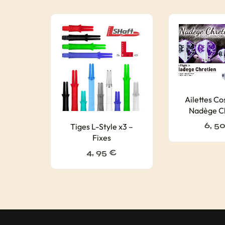
Ailettes C
Nadège C
6, 5
Tiges L-Style x3 –
Fixes
4, 95
€