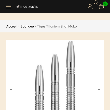
0
Accueil
Boutique
Tiges Titanium Shot Mako
/
/