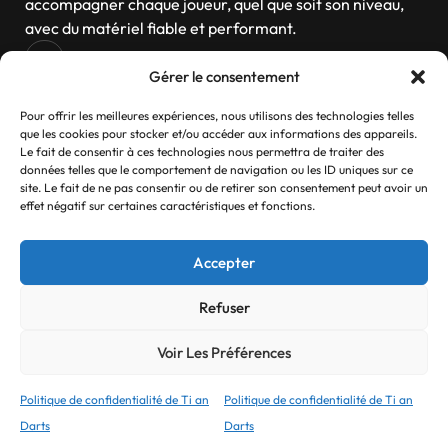
accompagner chaque joueur, quel que soit son niveau,
avec du matériel fiable et performant.
Gérer le consentement
Navigation
Pour offrir les meilleures expériences, nous utilisons des technologies telles
que les cookies pour stocker et/ou accéder aux informations des appareils.
Le fait de consentir à ces technologies nous permettra de traiter des
données telles que le comportement de navigation ou les ID uniques sur ce
site. Le fait de ne pas consentir ou de retirer son consentement peut avoir un
Contactez-nous
effet négatif sur certaines caractéristiques et fonctions.
Si vous avez des questions, n’hésitez pas
Accepter
Contact
Refuser
Voir Les Préférences
© 2025 Ti an Darts Tous droits réservés.
Refonte réalisé par
Myck Digital
Politique de confidentialité de Ti an
Politique de confidentialité de Ti an
Darts
Darts