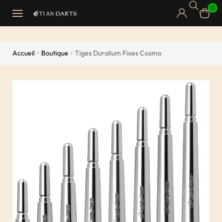
0
Accueil
Boutique
Tiges Duralium Fixes Cosmo
/
/