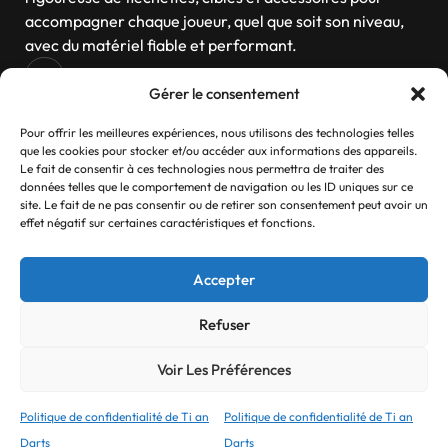
accompagner chaque joueur, quel que soit son niveau,
avec du matériel fiable et performant.
Gérer le consentement
Navigation
Pour offrir les meilleures expériences, nous utilisons des technologies telles
que les cookies pour stocker et/ou accéder aux informations des appareils.
Le fait de consentir à ces technologies nous permettra de traiter des
données telles que le comportement de navigation ou les ID uniques sur ce
site. Le fait de ne pas consentir ou de retirer son consentement peut avoir un
Contactez-nous
effet négatif sur certaines caractéristiques et fonctions.
Si vous avez des questions, n’hésitez pas
Accepter
Contact
Refuser
Voir Les Préférences
© 2025 Ti an Darts Tous droits réservés.
Refonte réalisé par
Myck Digital
Politique de confidentialité de Ti an
Politique de confidentialité de Ti an
Darts
Darts