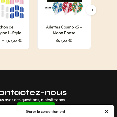
chon de
Ailettes Cosmo x3 –
Ailet
ne L-Style
Moon Phase
–
3, 50
€
6, 50
€
ontactez-nous
ous avez des questions, n’hésitez pas
Contact
Gérer le consentement