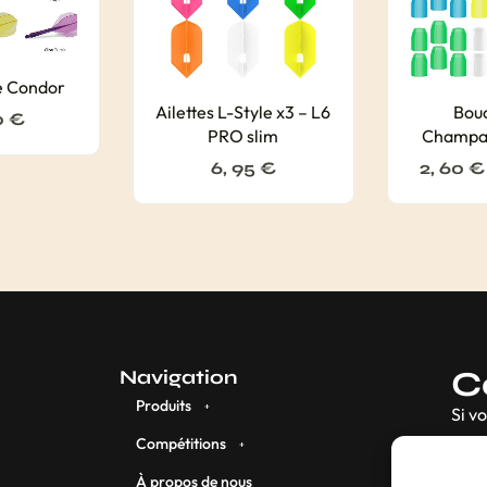
xe Condor
Ailettes L-Style x3 – L6
Bou
0
€
PRO slim
Champag
6, 95
€
2, 60
€
C
Navigation
Produits
Si v
Compétitions
À propos de nous