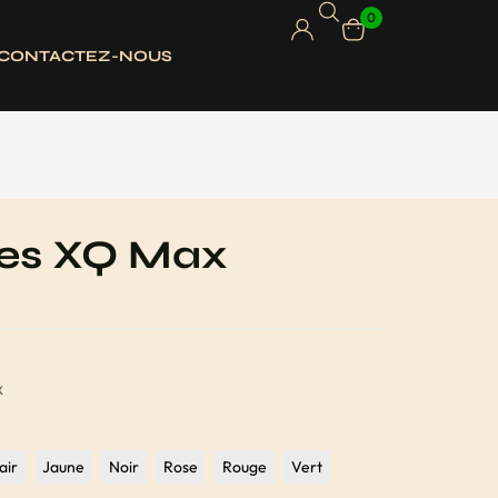
0
CONTACTEZ-NOUS
tes XQ Max
x
air
Jaune
Noir
Rose
Rouge
Vert