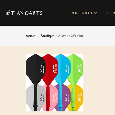
PRODUITS
CO
Accueil
Boutique
Ailettes XQ Max
/
/
Tournois 
Accessoires
Cibles
Tournois 
Accessoires joueurs
Cibles électronique
Divers
Cibles traditionnell
Eclairage
Tapis de cible
Tour de cible