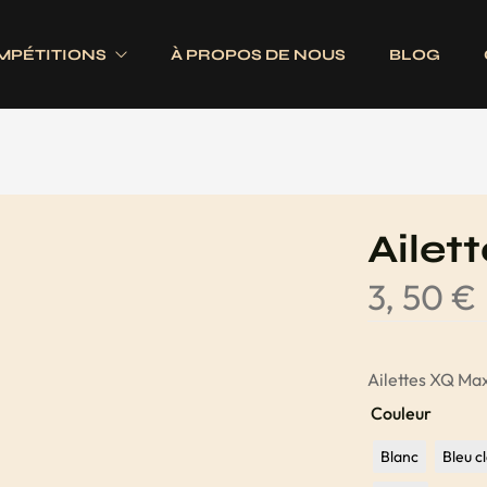
MPÉTITIONS
À PROPOS DE NOUS
BLOG
Electroniques
Fléchettes
Traditionnels
s
Ailettes
Ailet
es
Fûts
3, 50
€
Jeux complets
Pointes
Tiges
Ailettes XQ Ma
Couleur
Blanc
Bleu cl