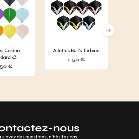
tes Cosmo
Ailettes Bull’s Turbine
Lot ai
dard x3
1, 50
€
 50
€
ontactez-nous
ous avez des questions, n’hésitez pas