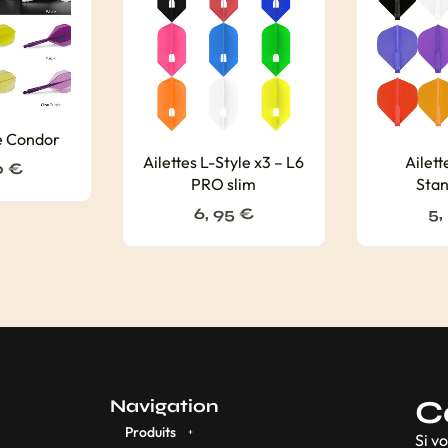
xe Condor
Ailettes L-Style x3 – L6
Ailet
0
€
PRO slim
Stan
6, 95
€
5,
C
Navigation
Produits
Si v