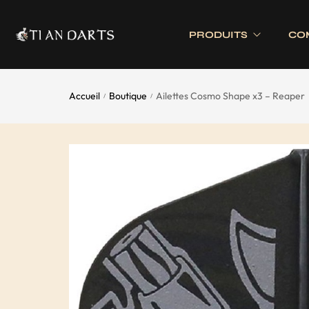
PRODUITS
CO
Accueil
Boutique
Ailettes Cosmo Shape x3 – Reaper
/
/
Tournois 
Accessoires
Cibles
Tournois 
Accessoires joueurs
Cibles électronique
Divers
Cibles traditionnell
Eclairage
Tapis de cible
Tour de cible