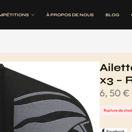
MPÉTITIONS
À PROPOS DE NOUS
BLOG
Electroniques
Fléchettes
Traditionnels
s
Ailettes
Ailet
es
Fûts
x3 – 
Jeux complets
6, 50
€
Pointes
Tiges
Rupture de stoc
Facebook