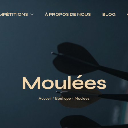
MPÉTITIONS
À PROPOS DE NOUS
BLOG
Electroniques
Fléchettes
Traditionnels
s
Ailettes
es
Fûts
Moulées
Jeux complets
Pointes
Accueil
Boutique
Moulées
Tiges
/
/