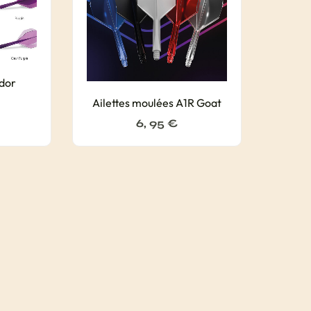
ndor
Ailettes moulées A1R Goat
6, 95
€