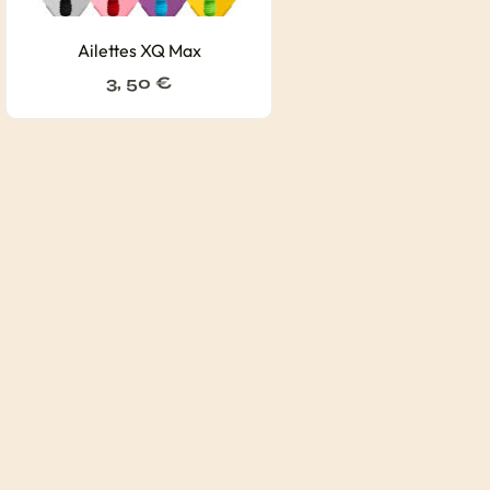
Ailettes XQ Max
3, 50
€