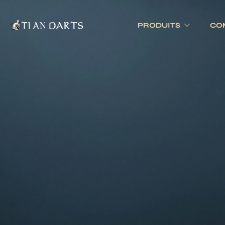
PRODUITS
CO
Tournois 
Accessoires
Cibles
Tournois 
Accessoires joueurs
Cibles électronique
Divers
Cibles traditionnell
Eclairage
Tapis de cible
Tour de cible