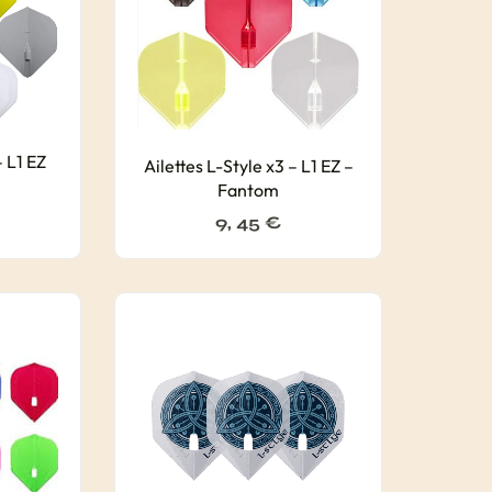
– L1 EZ
Ailettes L-Style x3 – L1 EZ –
Fantom
9, 45
€