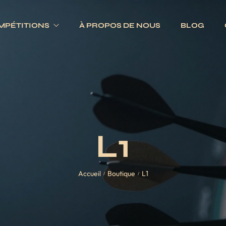
MPÉTITIONS
À PROPOS DE NOUS
BLOG
Electroniques
Fléchettes
Traditionnels
s
Ailettes
es
Fûts
L1
Jeux complets
Pointes
Accueil
Boutique
L1
Tiges
/
/