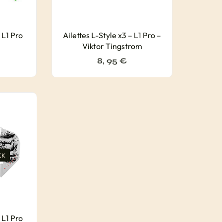
 L1 Pro
Ailettes L-Style x3 – L1 Pro –
Viktor Tingstrom
8, 95
€
CK
 L1 Pro