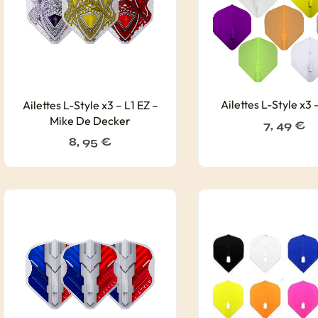
Ailettes L-Style x3 
Ailettes L-Style x3 – L1 EZ –
Mike De Decker
7, 49
€
8, 95
€