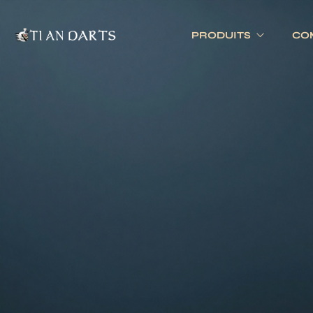
PRODUITS
CO
Tournois 
Accessoires
Cibles
Tournois 
Accessoires joueurs
Cibles électronique
Divers
Cibles traditionnell
Eclairage
Tapis de cible
Tour de cible