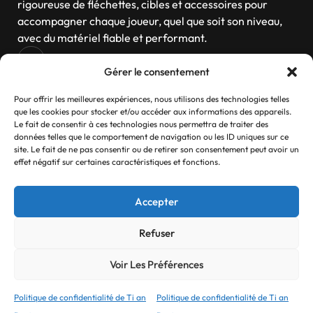
rigoureuse de fléchettes, cibles et accessoires pour
accompagner chaque joueur, quel que soit son niveau,
avec du matériel fiable et performant.
Gérer le consentement
Navigation
Pour offrir les meilleures expériences, nous utilisons des technologies telles
que les cookies pour stocker et/ou accéder aux informations des appareils.
Le fait de consentir à ces technologies nous permettra de traiter des
données telles que le comportement de navigation ou les ID uniques sur ce
site. Le fait de ne pas consentir ou de retirer son consentement peut avoir un
Contactez-nous
effet négatif sur certaines caractéristiques et fonctions.
Si vous avez des questions, n’hésitez pas
Accepter
Contact
Refuser
Voir Les Préférences
© 2025 Ti an Darts Tous droits réservés.
Refonte réalisé par
Myck Digital
Politique de confidentialité de Ti an
Politique de confidentialité de Ti an