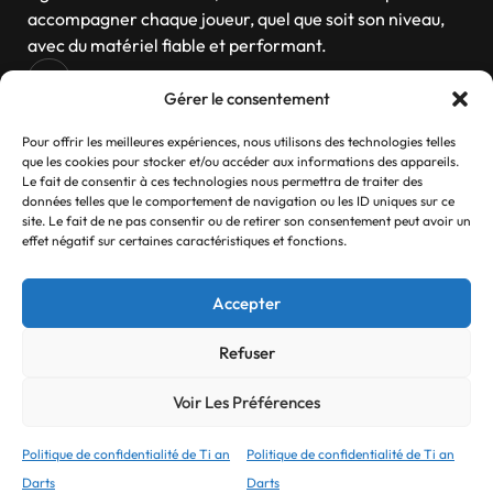
accompagner chaque joueur, quel que soit son niveau,
avec du matériel fiable et performant.
Gérer le consentement
Navigation
Pour offrir les meilleures expériences, nous utilisons des technologies telles
que les cookies pour stocker et/ou accéder aux informations des appareils.
Le fait de consentir à ces technologies nous permettra de traiter des
données telles que le comportement de navigation ou les ID uniques sur ce
site. Le fait de ne pas consentir ou de retirer son consentement peut avoir un
Contactez-nous
effet négatif sur certaines caractéristiques et fonctions.
Si vous avez des questions, n’hésitez pas
Accepter
Contact
Refuser
Voir Les Préférences
© 2025 Ti an Darts Tous droits réservés.
Refonte réalisé par
Myck Digital
Politique de confidentialité de Ti an
Politique de confidentialité de Ti an
Darts
Darts