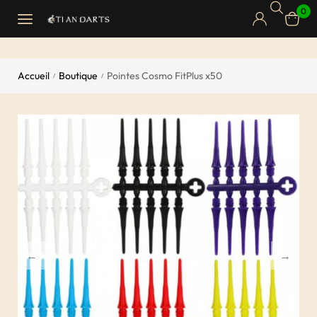
0
Accueil
Boutique
Pointes Cosmo FitPlus x50
/
/