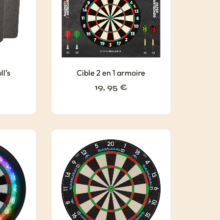
ll’s
Cible 2 en 1 armoire
19, 95
€