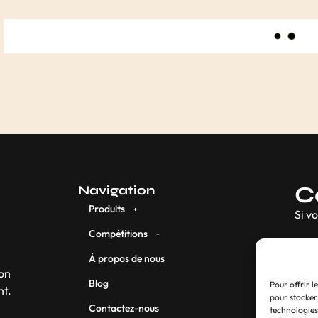
RUPTURE DE STO
Support de cible Bull’s
Cible Goat FL
2, 95
€
39, 95
€
Pour offrir l
pour stocker
technologies