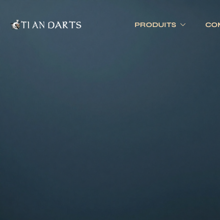
PRODUITS
CO
Tournois 
Accessoires
Cibles
Tournois 
Accessoires joueurs
Cibles électronique
Divers
Cibles traditionnell
Eclairage
Tapis de cible
Tour de cible