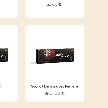
4, 95
€
2
Scolia Home 2 avec lumière
850, 00
€