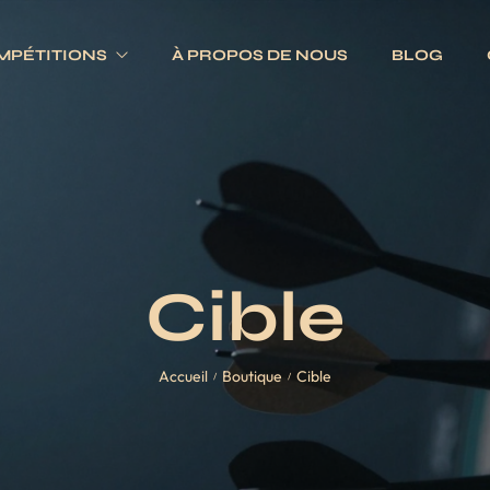
MPÉTITIONS
À PROPOS DE NOUS
BLOG
Electroniques
Fléchettes
Traditionnels
s
Ailettes
es
Fûts
Cible
Jeux complets
Pointes
Accueil
Boutique
Cible
Tiges
/
/