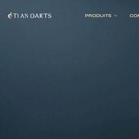
PRODUITS
CO
Tournois 
Accessoires
Cibles
Tournois 
Accessoires joueurs
Cibles électronique
Divers
Cibles traditionnell
Eclairage
Tapis de cible
Tour de cible