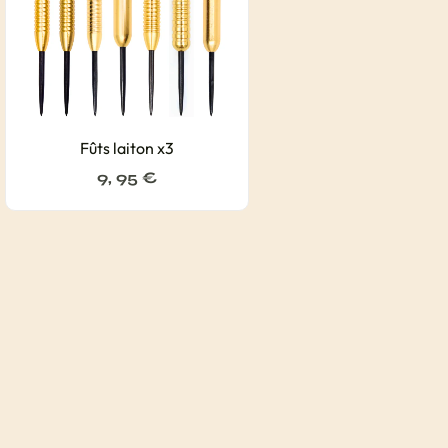
Fûts laiton x3
9, 95
€