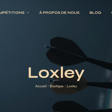
MPÉTITIONS
À PROPOS DE NOUS
BLOG
Electroniques
Fléchettes
Traditionnels
s
Ailettes
es
Fûts
Loxley
Jeux complets
Pointes
Accueil
Boutique
Loxley
Tiges
/
/