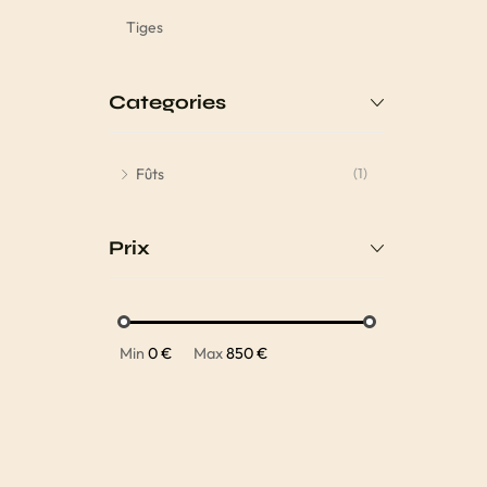
Tiges
Categories
Fûts
(1)
Prix
Min
0 €
Max
850 €