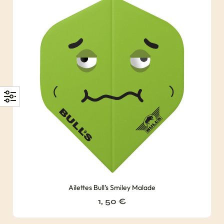
Ailettes Bull’s Smiley Malade
1, 50
€