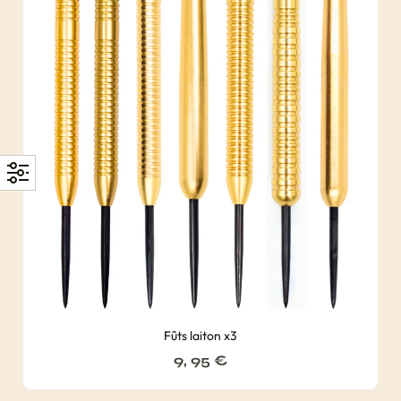
Fûts laiton x3
9, 95
€