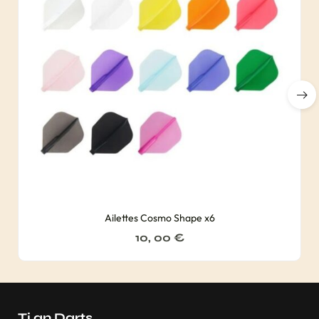
Ailettes Cosmo Shape x6
10, 00
€
Ti an Darts