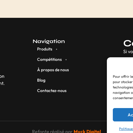
C
Navigation
Produits
Si v
Compétitions
À propos de nous
son
Pour offrir l
Blog
pour stocker
nt.
technologies
Contactez-nous
navigation ou
consentement
Ac
Politique
Refonte réalisé par
Myck Digital