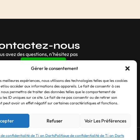
ontactez-nous
ous avez des questions, n’hésitez pas
Contact
Gérer le consentement
es meilleures expériences, nous utilisons des technologies telles que les cookies
 et/ou accéder aux informations des appareils. Le fait de consentir à ces
 nous permettra de traiter des données telles que le comportement de
 les ID uniques sur ce site. Le fait de ne pas consentir ou de retirer son
 peut avoir un effet négatif sur certaines caractéristiques et fonctions.
cepter
Refuser
Voir Les Préférences
 de confidentialité de Ti an Darts
Politique de confidentialité de Ti an Darts