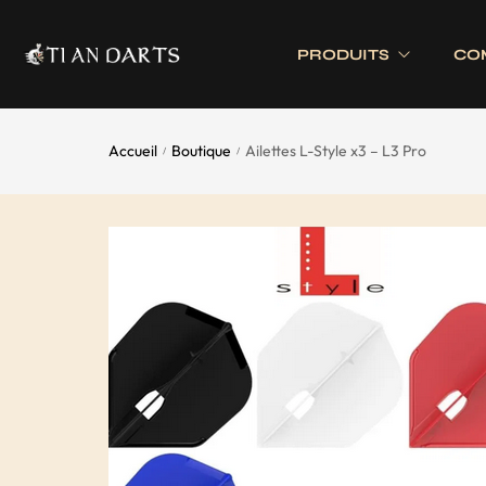
PRODUITS
CO
Accueil
Boutique
Ailettes L-Style x3 – L3 Pro
/
/
Tournois 
Accessoires
Cibles
Tournois 
Accessoires joueurs
Cibles électronique
Divers
Cibles traditionnell
Eclairage
Tapis de cible
Tour de cible