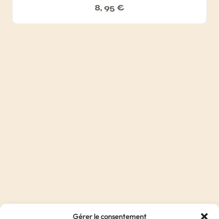
8, 95
€
Gérer le consentement