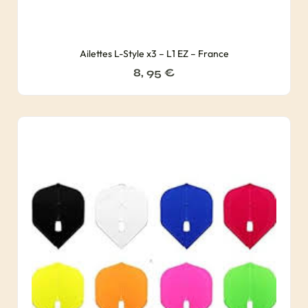
Ailettes L-Style x3 – L1 EZ – France
8, 95
€