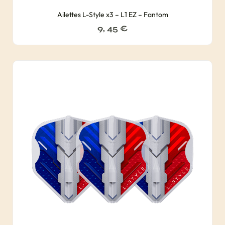
Ailettes L-Style x3 – L1 EZ – Fantom
9, 45
€