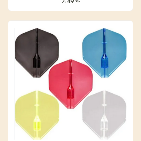
7, 49
€