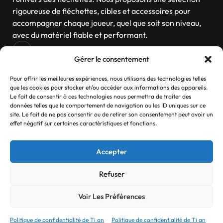
rigoureuse de fléchettes, cibles et accessoires pour
accompagner chaque joueur, quel que soit son niveau,
avec du matériel fiable et performant.
Gérer le consentement
Navigation
Pour offrir les meilleures expériences, nous utilisons des technologies telles
que les cookies pour stocker et/ou accéder aux informations des appareils.
Le fait de consentir à ces technologies nous permettra de traiter des
données telles que le comportement de navigation ou les ID uniques sur ce
site. Le fait de ne pas consentir ou de retirer son consentement peut avoir un
Contactez-nous
effet négatif sur certaines caractéristiques et fonctions.
Si vous avez des questions, n’hésitez pas
Accepter
Contact
Refuser
Voir Les Préférences
© 2025 Ti an Darts Tous droits réservés.
Refonte réalisé par
Myck Digital
Politique de confidentialité de Ti an
Politique de confidentialité de Ti an