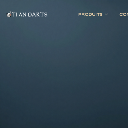
PRODUITS
CO
Tournois 
Accessoires
Cibles
Tournois 
Accessoires joueurs
Cibles électronique
Divers
Cibles traditionnell
Eclairage
Tapis de cible
Tour de cible