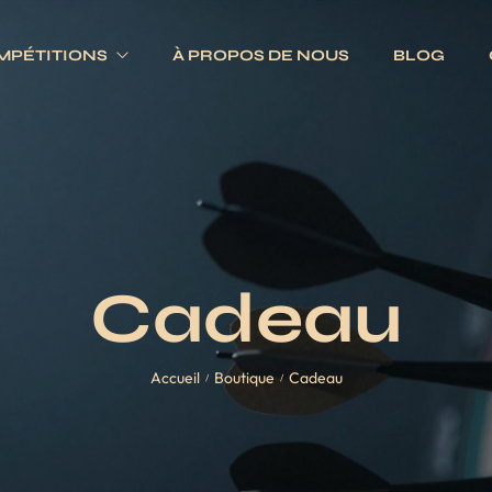
MPÉTITIONS
À PROPOS DE NOUS
BLOG
Electroniques
Fléchettes
Traditionnels
s
Ailettes
es
Fûts
Cadeau
Jeux complets
Pointes
Accueil
Boutique
Cadeau
Tiges
/
/