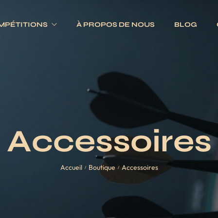
MPÉTITIONS
À PROPOS DE NOUS
BLOG
Electroniques
Fléchettes
Traditionnels
s
Ailettes
es
Fûts
Accessoires
Jeux complets
Pointes
Accueil
Boutique
Accessoires
Tiges
/
/