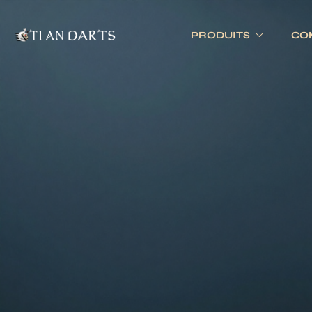
PRODUITS
CO
Tournois 
Accessoires
Cibles
Tournois 
Accessoires joueurs
Cibles électronique
Divers
Cibles traditionnell
Eclairage
Tapis de cible
Tour de cible