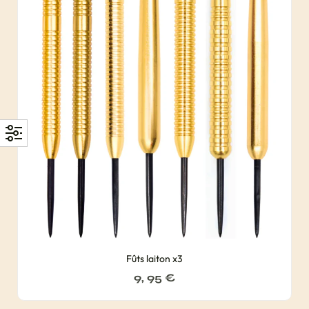
Fûts laiton x3
9, 95
€