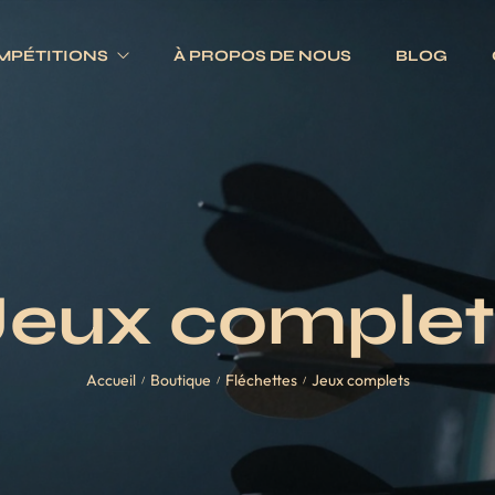
MPÉTITIONS
À PROPOS DE NOUS
BLOG
Electroniques
Fléchettes
Traditionnels
s
Ailettes
es
Fûts
Jeux complet
Jeux complets
Pointes
Accueil
Boutique
Fléchettes
Jeux complets
Tiges
/
/
/