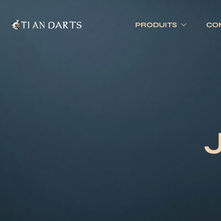
PRODUITS
CO
Tournois 
Accessoires
Cibles
Tournois 
Accessoires joueurs
Cibles électronique
Divers
Cibles traditionnell
Eclairage
Tapis de cible
Tour de cible