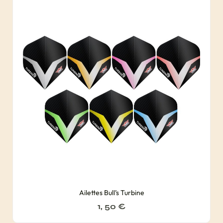
Ailettes Bull’s Turbine
1, 50
€