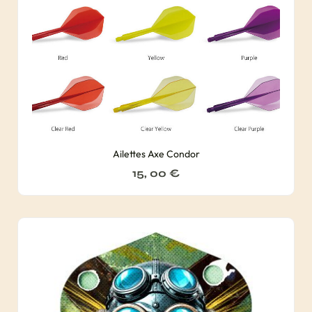
Ailettes Axe Condor
15, 00
€