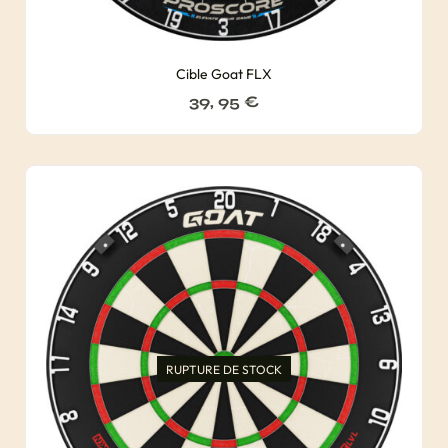
Cible Goat FLX
39, 95
€
RUPTURE DE STOCK