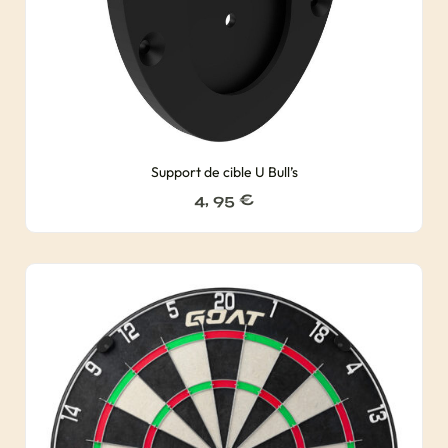
Support de cible U Bull’s
4, 95
€