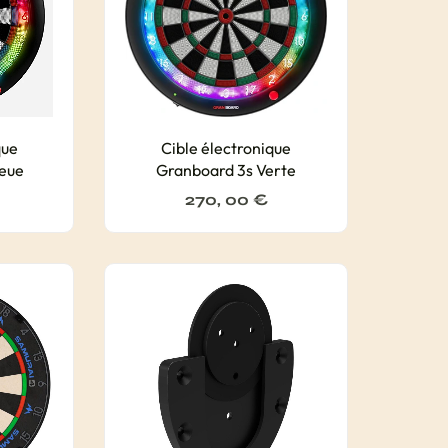
que
Cible électronique
eue
Granboard 3s Verte
270, 00
€