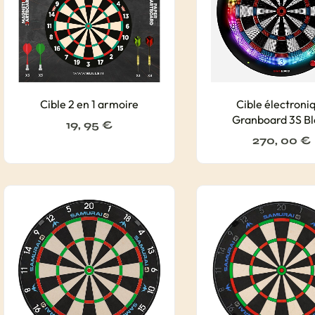
Cible 2 en 1 armoire
Cible électroni
Granboard 3S Bl
19, 95
€
270, 00
€