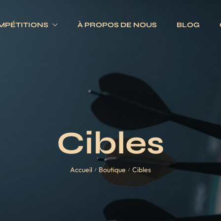
MPÉTITIONS
À PROPOS DE NOUS
BLOG
Electroniques
Fléchettes
Traditionnels
s
Ailettes
es
Fûts
Cibles
Jeux complets
Pointes
Accueil
Boutique
Cibles
Tiges
/
/