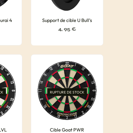
urai 4
Support de cible U Bull’s
4, 95
€
CK
RUPTURE DE STOCK
LVL
Cible Goat PWR