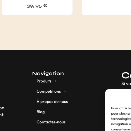
39, 95
€
C
Navigation
Produits
Si v
Compétitions
À propos de nous
son
Pour offrir l
Blog
pour stocker
nt.
technologies
Contactez-nous
navigation ou
consentement