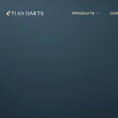
PRODUITS
CO
Tournois 
Accessoires
Cibles
Tournois 
Accessoires joueurs
Cibles électronique
Divers
Cibles traditionnell
Eclairage
Tapis de cible
Tour de cible