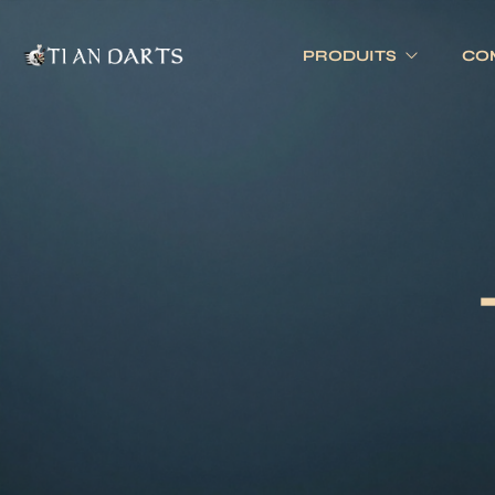
PRODUITS
CO
Tournois 
Accessoires
Cibles
Tournois 
Accessoires joueurs
Cibles électronique
Divers
Cibles traditionnell
Eclairage
Tapis de cible
Tour de cible