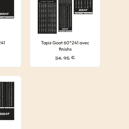
241
Tapis Goat 60*241 avec
finishs
34, 95
€