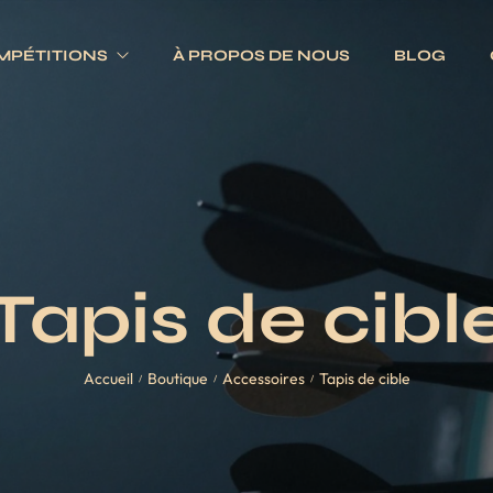
MPÉTITIONS
À PROPOS DE NOUS
BLOG
Electroniques
Fléchettes
Traditionnels
s
Ailettes
es
Fûts
Tapis de cibl
Jeux complets
Pointes
Accueil
Boutique
Accessoires
Tapis de cible
Tiges
/
/
/