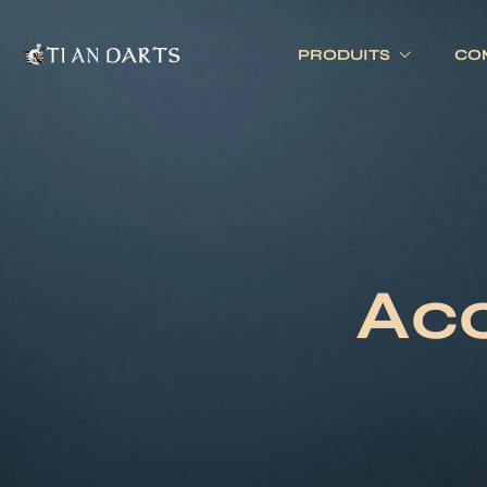
PRODUITS
CO
Tournois 
Accessoires
Cibles
Tournois 
Accessoires joueurs
Cibles électronique
Divers
Cibles traditionnell
Acc
Eclairage
Tapis de cible
Tour de cible