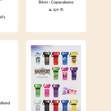
Bikini : Copacabana
4, 50
€
ll’s
adland