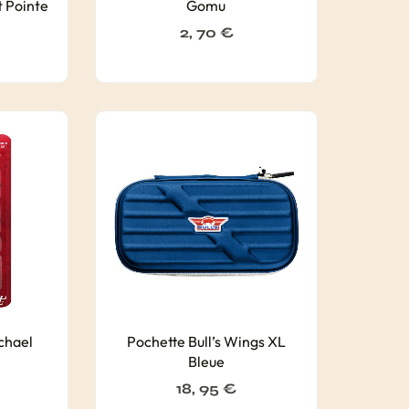
t Pointe
Gomu
2, 70
€
chael
Pochette Bull’s Wings XL
Bleue
18, 95
€