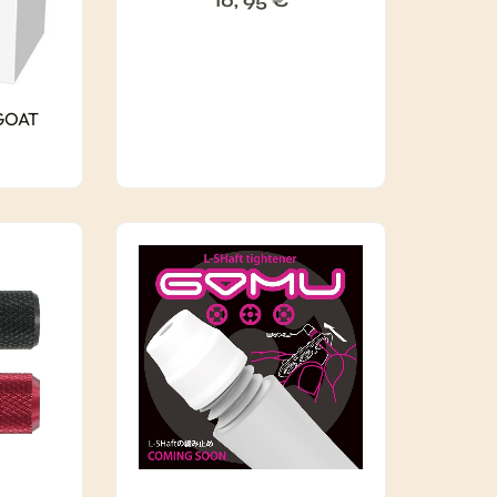
10, 95
€
 GOAT