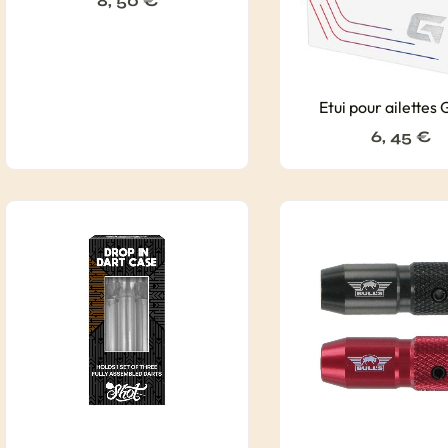
8, 50
€
Etui pour ailettes
6, 45
€