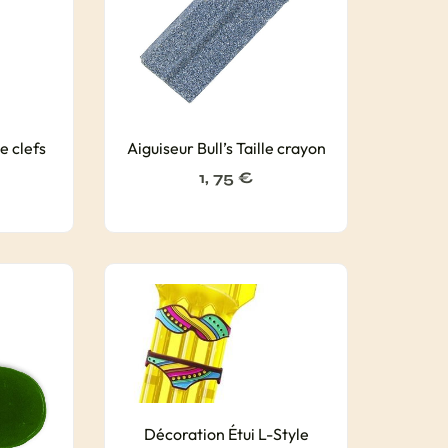
e clefs
Aiguiseur Bull’s Taille crayon
1, 75
€
Décoration Étui L-Style