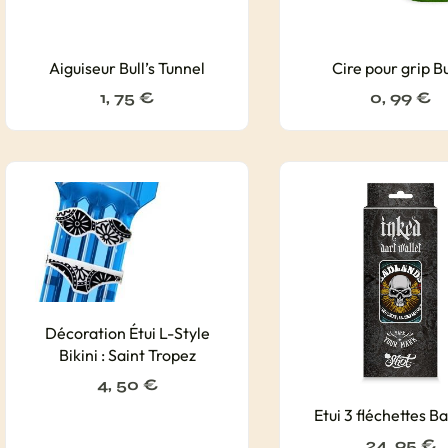
Aiguiseur Bull’s Tunnel
Cire pour grip Bu
1, 75
€
0, 99
€
Décoration Étui L-Style
Bikini : Saint Tropez
4, 50
€
Etui 3 fléchettes B
24, 95
€