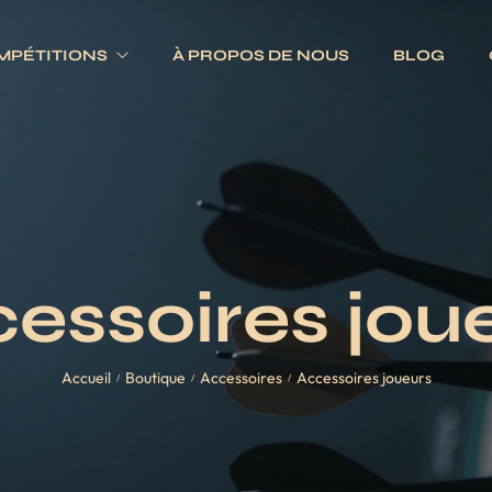
MPÉTITIONS
À PROPOS DE NOUS
BLOG
Electroniques
Fléchettes
Traditionnels
s
Ailettes
es
Fûts
essoires jou
Jeux complets
Pointes
Accueil
Boutique
Accessoires
Accessoires joueurs
Tiges
/
/
/