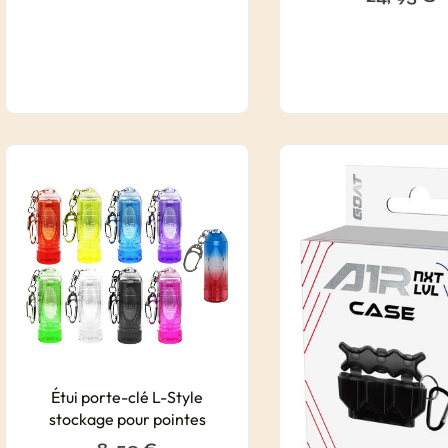
Étui porte-clé L-Style
stockage pour pointes