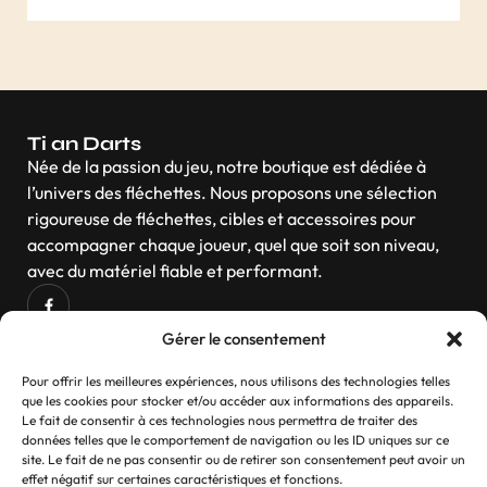
H
A
R
G
E
R
Ti an Darts
P
Lu
Née de la passion du jeu, notre boutique est dédiée à
S
l’univers des fléchettes. Nous proposons une sélection
rigoureuse de fléchettes, cibles et accessoires pour
accompagner chaque joueur, quel que soit son niveau,
avec du matériel fiable et performant.
Gérer le consentement
Navigation
Pour offrir les meilleures expériences, nous utilisons des technologies telles
que les cookies pour stocker et/ou accéder aux informations des appareils.
Le fait de consentir à ces technologies nous permettra de traiter des
données telles que le comportement de navigation ou les ID uniques sur ce
site. Le fait de ne pas consentir ou de retirer son consentement peut avoir un
Contactez-nous
effet négatif sur certaines caractéristiques et fonctions.