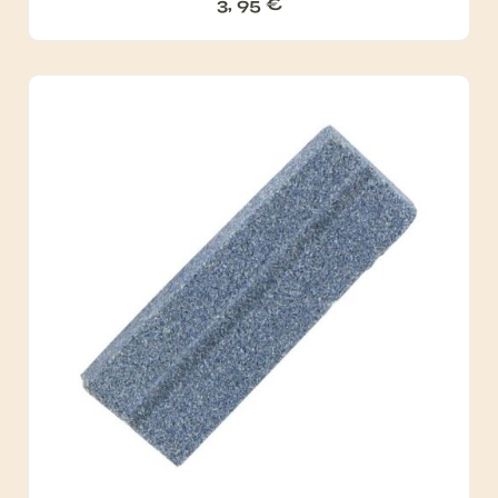
3, 95
€