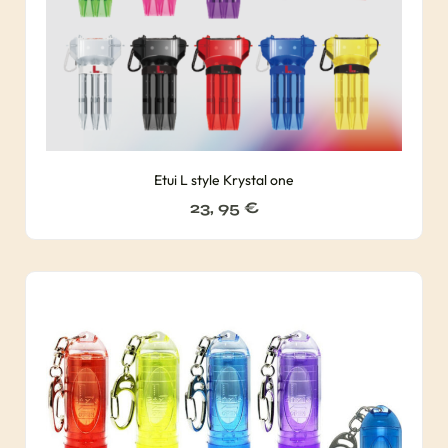
Etui L style Krystal one
23, 95
€