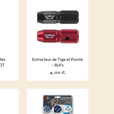
ttes
Extracteur de Tige et Pointe
HOT
– Bull’s
4, 00
€